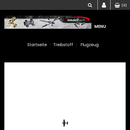
(0)
MENU
Startseite
Treibstoff
Flugzeug