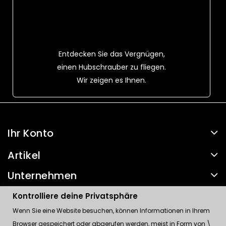
Entdecken Sie das Vergnügen,
einen Hubschrauber zu fliegen.
Wir zeigen es Ihnen.
Ihr Konto
Artikel
Unternehmen
Kontakt
Kontrolliere deine Privatsphäre
Wenn Sie eine Website besuchen, können Informationen in Ihrem
Kontrolliere deine Privatsphäre
Browser gespeichert oder abgerufen werden, meist in Form von \