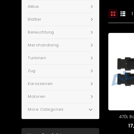
Akkus
1
Blätter
Beleuchtung
Merchandising
Turbinen
Zug
Karosserien
Motoren
More Categories
470L B
17