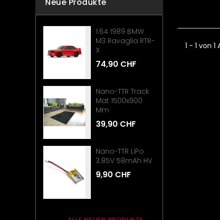
Neue Produkte
1:64 1989 BMW
M3 Ravaglia RTR-
1 - 1 von 1
X
74,90 CHF
Nano-TTR Track
Mat 1500x900
Mm
39,90 CHF
Nano-TTR LiPo
3.85V 58mAh HV
9,90 CHF
ALLE NEUEN PRODUKTE