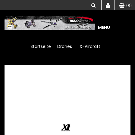
(0)
MENU
Startseite
Drones
X-Aircraft