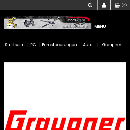
(0)
MENU
Startseite
RC
Fernsteuerungen
Autos
Graupner