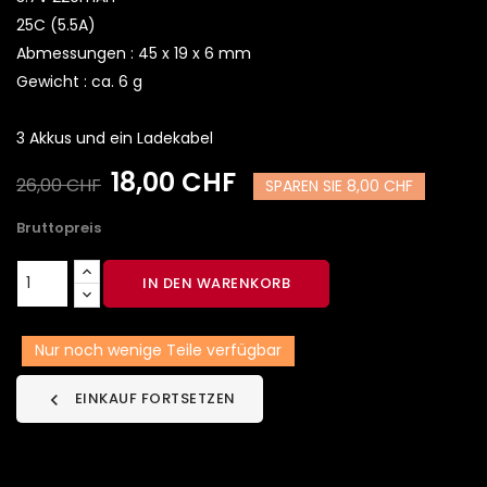
25C (5.5A)
Abmessungen : 45 x 19 x 6 mm
Gewicht : ca. 6 g
3 Akkus und ein Ladekabel
18,00 CHF
26,00 CHF
SPAREN SIE 8,00 CHF
Bruttopreis
IN DEN WARENKORB
Nur noch wenige Teile verfügbar
EINKAUF FORTSETZEN
chevron_left
Datenschutzbedingungen (bearbeiten im Modul