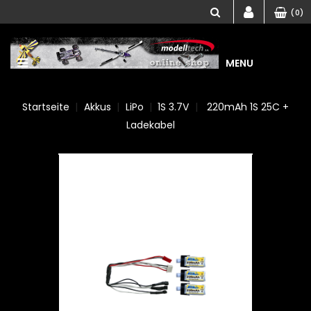
(0)
MENU
Startseite
Akkus
LiPo
1S 3.7V
220mAh 1S 25C +
Ladekabel