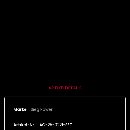
"Kundenvorteile")
Lieferbedingungen (bearbeiten im Modul
"Kundenvorteile")
Rücksendebedingungen (bearbeiten im Modul
"Kundenvorteile")
ARTIKELDETAILS
Marke
Sieg Power
Artikel-Nr.
AC-25-0221-SET