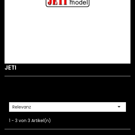
JETI

Relevanz
1 - 3 von 3 Artikel(n)