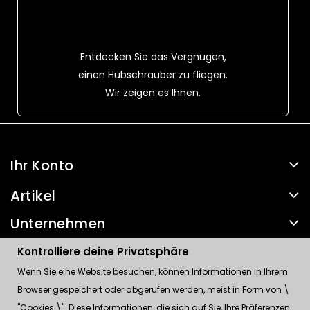
Entdecken Sie das Vergnügen,
einen Hubschrauber zu fliegen.
Wir zeigen es Ihnen.
Ihr Konto
Artikel
Unternehmen
Kontakt
Kontrolliere deine Privatsphäre
Wenn Sie eine Website besuchen, können Informationen in Ihrem
Kontrolliere deine Privatsphäre
Browser gespeichert oder abgerufen werden, meist in Form von \
"Cookies \". Diese Informationen, die sich auf Sie, Ihre Präferenzen