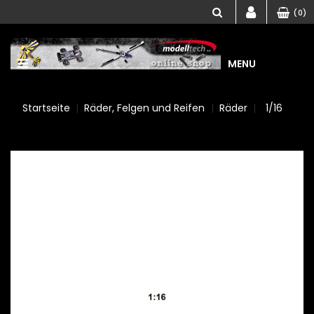
(0)
MENU
Startseite
Räder, Felgen und Reifen
Räder
1/16