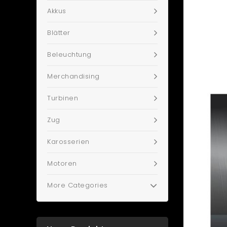
Akkus
Blätter
Beleuchtung
Merchandising
Turbinen
Zug
Karosserien
Motoren
More Categories