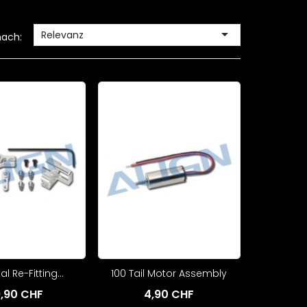

Relevanz
nach:
l Re-Fitting...
100 Tail Motor Assembly
,90 CHF
4,90 CHF