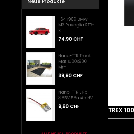
Neue Produkte
1:64 1989 BMW
M3 Ravaglia RTR-
X
74,90 CHF
Nano-TTR Track
Mat 1500x900
Mm
39,90 CHF
Nano-TTR LiPo
3.85V 58mAh HV
9,90 CHF
TREX 10
ALLE NEUEN PRODUKTE