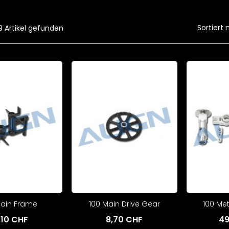
Sortiert 
9 Artikel gefunden
Main Frame
100 Main Drive Gear
100 Meta
,10 CHF
8,70 CHF
49