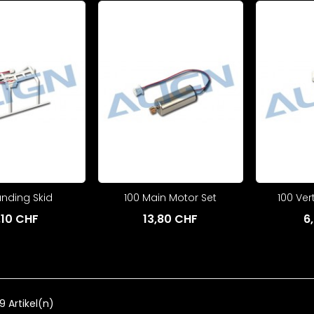
anding Skid
100 Main Motor Set
100 Vert
,10 CHF
13,80 CHF
6
19 Artikel(n)