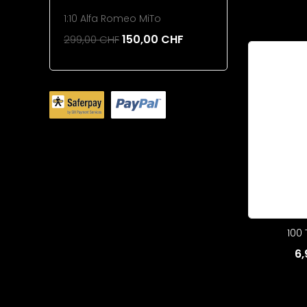
1:10 Alfa Romeo MiTo
220mAh 1
150,00 CHF
299,00 CHF
26,00 CH
Add To Cart
Add To 
100 
6,