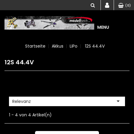
(0)
MENU
Startseite
Akkus
LiPo
12S 44.4V
12S 44.4V

Relevanz
1 - 4 von 4 Artikel(n)