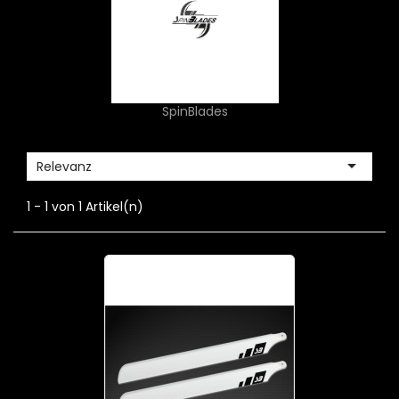
SpinBlades

Relevanz
1 - 1 von 1 Artikel(n)