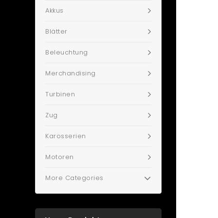
Akkus
Blätter
Beleuchtung
Merchandising
Turbinen
Zug
Karosserien
Motoren
More Categories