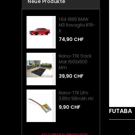
Neue Produkte
1:64 1989 BMW
M3 Ravaglia RTR-
X
74,90 CHF
Nano-TTR Track
Mat 1500x900
Mm
39,90 CHF
Nano-TTR LiPo
3.85V 58mAh HV
9,90 CHF
FUTABA
ALLE NEUEN PRODUKTE