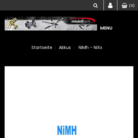
(0)
MENU
Startseite
Akkus
NiMh - NiXx