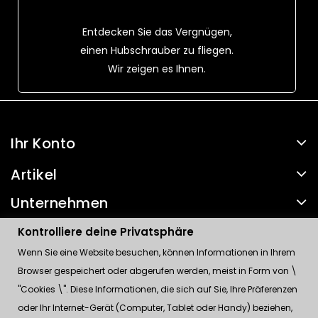
Entdecken Sie das Vergnügen,
einen Hubschrauber zu fliegen.
Wir zeigen es Ihnen.
Ihr Konto
Artikel
Unternehmen
Kontakt
Kontrolliere deine Privatsphäre
Wenn Sie eine Website besuchen, können Informationen in Ihrem
Kontrolliere deine Privatsphäre
Browser gespeichert oder abgerufen werden, meist in Form von \
"Cookies \". Diese Informationen, die sich auf Sie, Ihre Präferenzen
oder Ihr Internet-Gerät (Computer, Tablet oder Handy) beziehen,