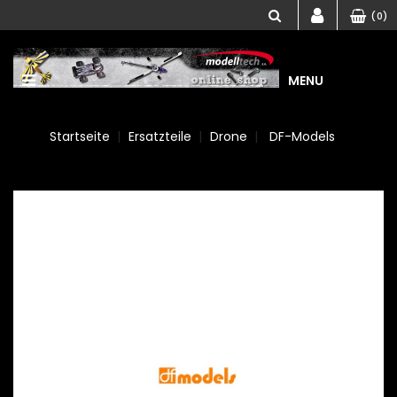
(0)
MENU
Startseite
Ersatzteile
Drone
DF-Models