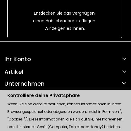
Entdecken Sie das Vergnügen,
einen Hubschrauber zu fliegen.
Wir zeigen es Ihnen.
Ihr Konto
Artikel
Unternehmen
Kontakt
Kontrolliere deine Privatsphäre
Wenn Sie eine Website besuchen, können Informationen in Ihrem
Kontrolliere deine Privatsphäre
Browser gespeichert oder abgerufen werden, meist in Form von \
"Cookies \". Diese Informationen, die sich auf Sie, Ihre Präferenzen
oder Ihr Internet-Gerät (Computer, Tablet oder Handy) beziehen,