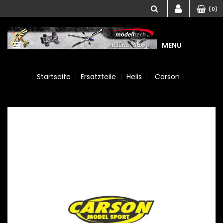
(0)
MENU
Startseite
Ersatzteile
Helis
Carson