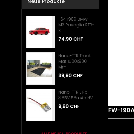
Neue Produkte
1:64 1989 BMW
M3 Ravaglia RTR-
X
74,90 CHF
Nano-TTR Track
Mat 1500x900
Mm
39,90 CHF
Nano-TTR LiPo
3.85V 58mAh HV
9,90 CHF
FW-190
ALLE NEUEN PRODUKTE