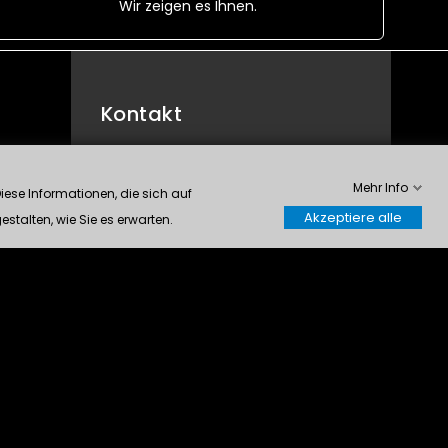
Wir zeigen es Ihnen.
Kontakt
Modelltech S.A.
Mehr Info
Rte du Manège 63
ese Informationen, die sich auf
1950 Sion
Akzeptiere alle
stalten, wie Sie es erwarten.
Schweiz
0272032904
info@modelltech.ch
Kontrolliere deine Privatsphäre