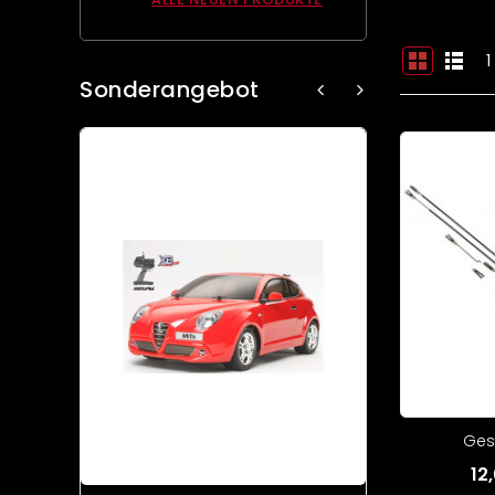
1
Sonderangebot
Ges
12