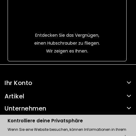
Entdecken Sie das Vergnügen,
einen Hubschrauber zu fliegen.
Wir zeigen es Ihnen.
Ihr Konto
Artikel
Unternehmen
Kontakt
Kontrolliere deine Privatsphäre
Wenn Sie eine Website besuchen, können Informationen in Ihrem
Kontrolliere deine Privatsphäre