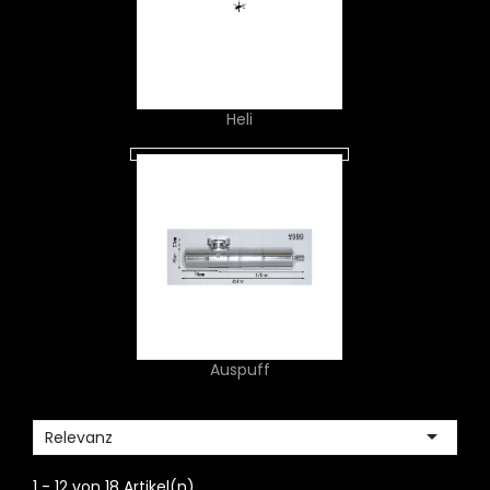
Heli
Auspuff

Relevanz
1 - 12 von 18 Artikel(n)