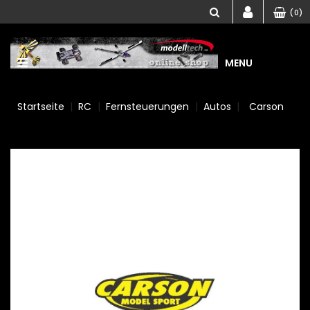
(0)
MENU
Startseite
RC
Fernsteuerungen
Autos
Carson