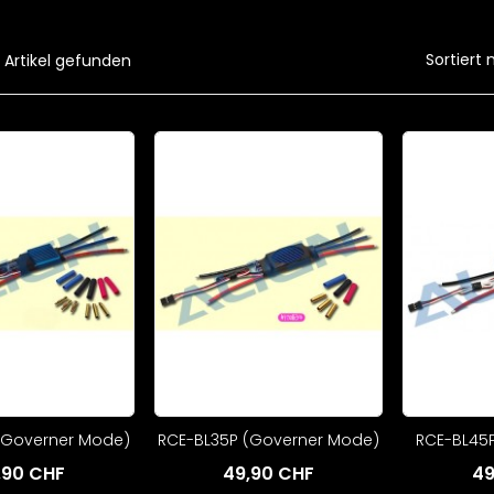
Sortiert 
 Artikel gefunden
(Governer Mode)
RCE-BL35P (Governer Mode)
RCE-BL45P 
,90 CHF
49,90 CHF
49