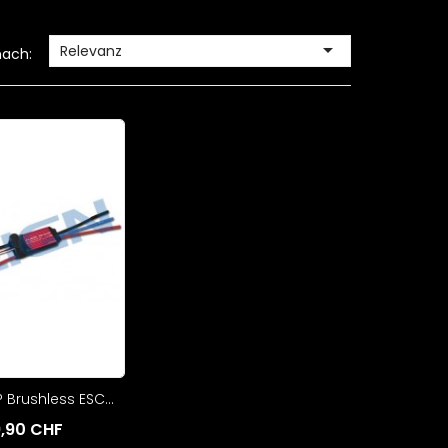

Relevanz
nach:
Brushless ESC...
,90 CHF