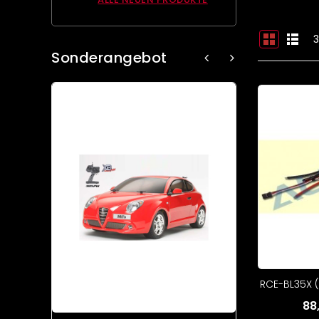
3
Sonderangebot
RCE-BL35X 
88