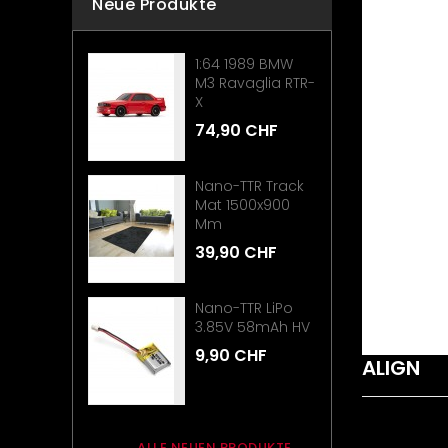
Neue Produkte
1:64 1989 BMW
M3 Ravaglia RTR-
X
74,90 CHF
Nano-TTR Track
Mat 1500x900
Mm
39,90 CHF
Nano-TTR LiPo
3.85V 58mAh HV
9,90 CHF
ALIGN
ALLE NEUEN PRODUKTE