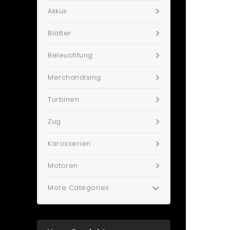
Akkus
Blätter
Beleuchtung
Merchandising
Turbinen
Zug
Karosserien
Motoren
More Categories