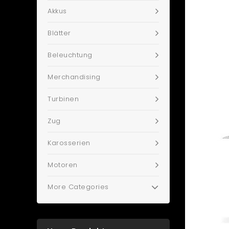
Akkus
Blätter
Beleuchtung
Merchandising
Turbinen
Zug
Karosserien
Motoren
More Categories