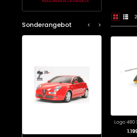
2
Sonderangebot
Logo 480 X
1.1