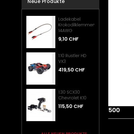
Neue Produkte
Ladekabel
Krokodilklemmen
14AWG
9,10 CHF
1:10 Rustler HD
VX3
419,50 CHF
1:30 SCX30
Chevrolet K10
115,50 CHF
500
ALLE NEUEN PRODUKTE