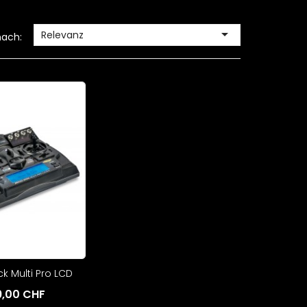

Relevanz
nach:
ick Multi Pro LCD
9,00 CHF