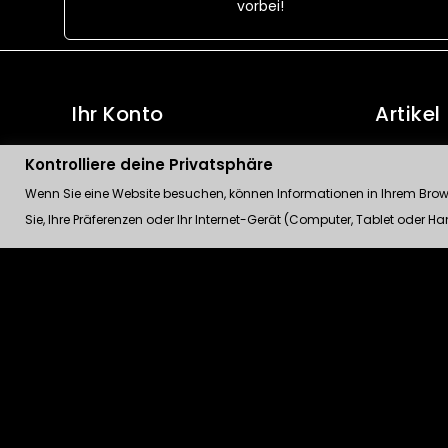
vorbei!
Ihr Konto
Artikel
Persönliche Infos
Angebote
Kontrolliere deine Privatsphäre
Bestellungen
Neue Artik
Wenn Sie eine Website besuchen, können Informationen in Ihrem Browse
Sie, Ihre Präferenzen oder Ihr Internet-Gerät (Computer, Tablet oder 
Rückvergütungen
Verkaufshi
Adressen