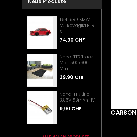
Neue Produkte
1:64 1989 BMW
M3 Ravaglia RTR-
X
74,90 CHF
Nano-TTR Track
Mat 1500x900
Mm
39,90 CHF
Nano-TTR LiPo
3.85V 58mAh HV
9,90 CHF
CARSON
ALLE NEUEN PRODUKTE