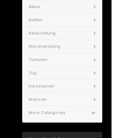
Akkus
Blätter
Beleuchtung
Merchandising
Turbinen
Zug
Karosserien
Motoren
More Categories