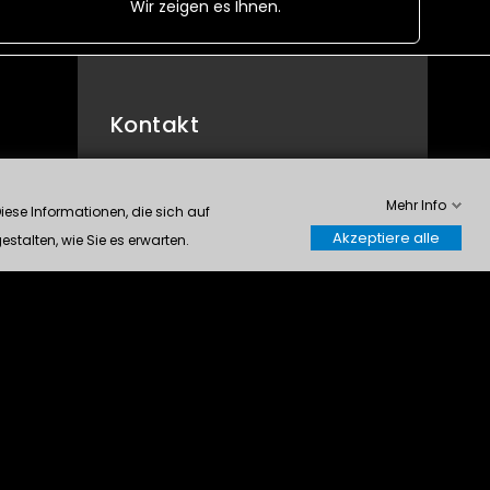
Wir zeigen es Ihnen.
Kontakt
Modelltech S.A.
Mehr Info
Rte du Manège 63
ese Informationen, die sich auf
1950 Sion
Akzeptiere alle
stalten, wie Sie es erwarten.
Schweiz
0272032904
info@modelltech.ch
Kontrolliere deine Privatsphäre