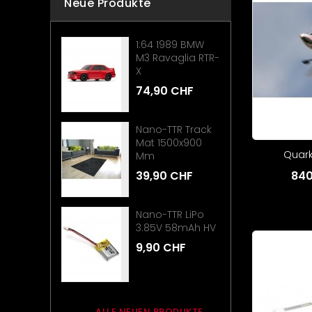
Neue Produkte
1:64 1989 BMW
M3 Ravaglia RTR-
X
74,90 CHF
Nano-TTR Track
Mat 1500x900
Quark
Mm
39,90 CHF
840
Nano-TTR LiPo
3.85V 58mAh HV
9,90 CHF
ALLE NEUEN PRODUKTE