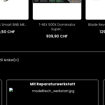
S 25C + Ladekabel
18,00 CHF
F
Cart
 Smart BNB Mit...
T-REX 500X Dominator
Blade Revo
Super...
,50 CHF
12
939,90 CHF
29 Artikel(n)
Mit Reparaturwerkstatt