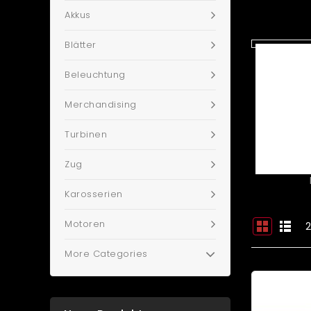
Akkus
SUBCATEG
Blätter
Beleuchtung
Merchandising
Turbinen
Zug
Karosserien
Motoren
2
More Categories