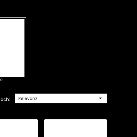
ro

Relevanz
nach: