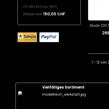
1:10 Alfa Romeo MiTo
220mAh 1
150,00 CHF
299,00 CHF
26,00 CH
Add To Cart
Add To 
Blade 230 S
289
1 - 12 von 
Vielfätiges Sortiment