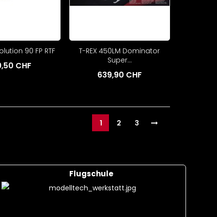
lution 90 FP RTF
T-REX 450LM Dominator
Super...
9,50 CHF
639,90 CHF
1
2
3
Flugschule