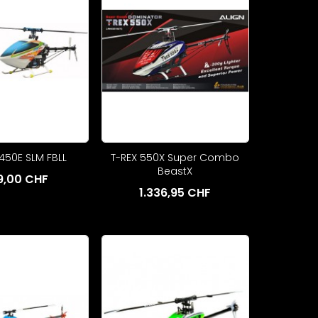
450E SLM FBLL
T-REX 550X Super Combo
BeastX
9,00 CHF
1.336,95 CHF