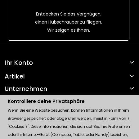
Entdecken Sie das Vergnügen,
einen Hubschrauber zu fliegen.
Wir zeigen es Ihnen.
Ihr Konto
Artikel
Unternehmen
Kontakt
Kontrolliere deine Privatsphäre
Wenn Sie eine Website besuchen, können Informationen in Ihrem
Kontrolliere deine Privatsphäre
Browser gespeichert oder abgerufen werden, meist in Form von \
"Cookies \". Diese Informationen, die sich auf Sie, Ihre Präferenzen
oder Ihr Internet-Gerät (Computer, Tablet oder Handy) beziehen,