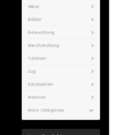
Akkus
Blätter
Beleuchtung
Merchandising
Turbinen
Zug
Karosserien
Motoren
More Categories