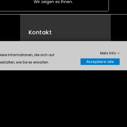
Wir zeigen es Ihnen.
Kontakt
Modelltech S.A.
Mehr Info
Rte du Manège 63
ese Informationen, die sich auf
1950 Sion
Akzeptiere alle
stalten, wie Sie es erwarten.
Schweiz
0272032904
info@modelltech.ch
Kontrolliere deine Privatsphäre