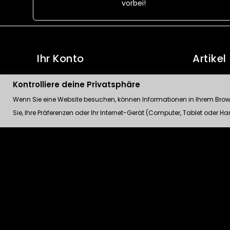
vorbei!
Ihr Konto
Artikel
Persönliche Infos
Angebote
Kontrolliere deine Privatsphäre
Bestellungen
Neue Artik
Wenn Sie eine Website besuchen, können Informationen in Ihrem Browse
Sie, Ihre Präferenzen oder Ihr Internet-Gerät (Computer, Tablet oder 
Rückvergütungen
Verkaufshi
Adressen