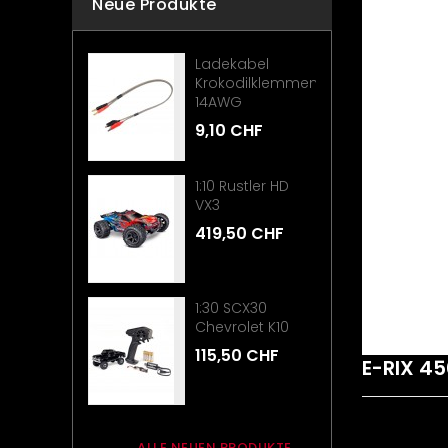
Neue Produkte
Ladekabel
Krokodilklemmen
14AWG
9,10 CHF
1:10 Rustler HD
VX3
419,50 CHF
1:30 SCX30
Chevrolet K10
115,50 CHF
E-RIX 4
ALLE NEUEN PRODUKTE