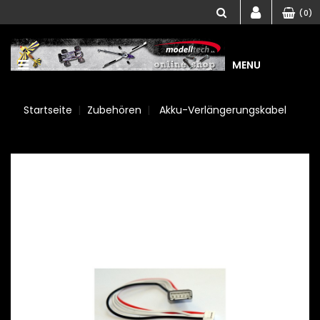
(0)
MENU
Startseite
Zubehören
Akku-Verlängerungskabel