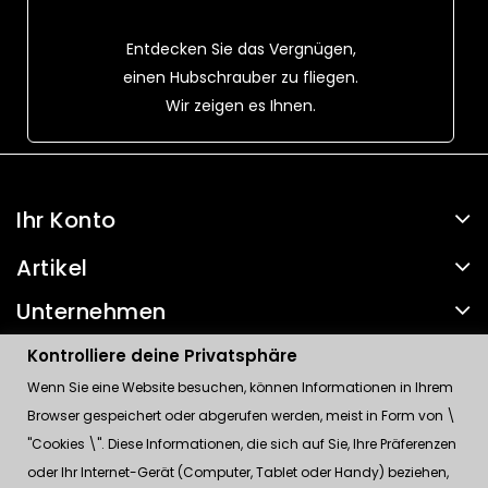
Entdecken Sie das Vergnügen,
einen Hubschrauber zu fliegen.
Wir zeigen es Ihnen.
Ihr Konto
Artikel
Unternehmen
Kontakt
Kontrolliere deine Privatsphäre
Wenn Sie eine Website besuchen, können Informationen in Ihrem
Kontrolliere deine Privatsphäre
Browser gespeichert oder abgerufen werden, meist in Form von \
"Cookies \". Diese Informationen, die sich auf Sie, Ihre Präferenzen
oder Ihr Internet-Gerät (Computer, Tablet oder Handy) beziehen,