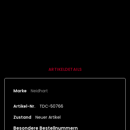
Lieferbedingungen (bearbeiten im Modul
"Kundenvorteile")
Rücksendebedingungen (bearbeiten im Modul
"Kundenvorteile")
ARTIKELDETAILS
Marke
Neidhart
Artikel-Nr.
TDC-50766
Zustand
Neuer Artikel
Besondere Bestellnummern