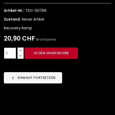
Artikel-Nr.:
TDC-50766
Zustand:
Neuer Artikel
Recovery Ramp
20,90 CHF
Bruttopreis
IN DEN WARENKORB
EINKAUF FORTSETZEN
chevron_left
Datenschutzbedingungen (bearbeiten im Modul
"Kundenvorteile")