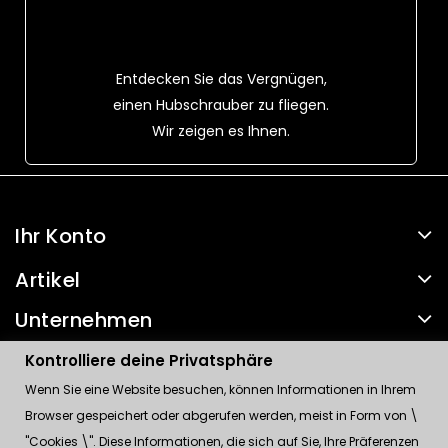
Entdecken Sie das Vergnügen,
einen Hubschrauber zu fliegen.
Wir zeigen es Ihnen.
Ihr Konto
Artikel
Unternehmen
Kontakt
Kontrolliere deine Privatsphäre
Wenn Sie eine Website besuchen, können Informationen in Ihrem
Kontrolliere deine Privatsphäre
Browser gespeichert oder abgerufen werden, meist in Form von \
"Cookies \". Diese Informationen, die sich auf Sie, Ihre Präferenzen